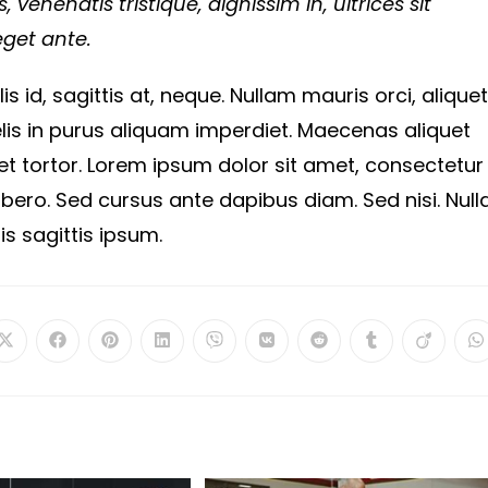
, venenatis tristique, dignissim in, ultrices sit
eget ante.
s id, sagittis at, neque. Nullam mauris orci, aliquet
ut felis in purus aliquam imperdiet. Maecenas aliquet
et tortor. Lorem ipsum dolor sit amet, consectetur
libero. Sed cursus ante dapibus diam. Sed nisi. Null
s sagittis ipsum.
Opens
Opens
Opens
Opens
Opens
Opens
Opens
Opens
Opens
O
in
in
in
in
in
in
in
in
in
in
a
a
a
a
a
a
a
a
a
a
new
new
new
new
new
new
new
new
new
n
window
window
window
window
window
window
window
window
window
w