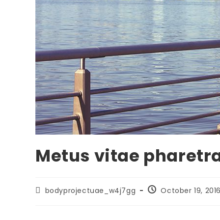
Metus vitae pharetr
Post
Post
bodyprojectuae_w4j7gg
October 19, 201
author:
published: