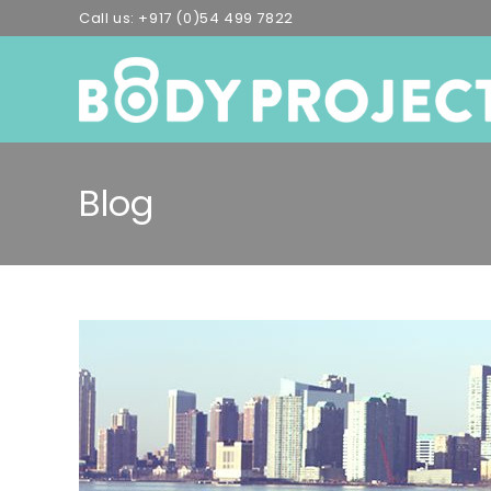
Skip
Call us:
+917 (0)54 499 7822
to
content
Blog