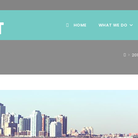
HOME
WHAT WE DO
>
20