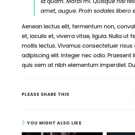
id quam. Morbi mi. Quisque nisl felis
amet, augue. Proin sodales libero 
Aenean lectus elit, fermentum non, convalli
et, iaculis et, viverra vitae, ligula. Nulla 
mollis lectus. Vivamus consectetuer risus 
adipiscing elit. Integer nec odio. Praesent 
quis sem at nibh elementum imperdiet. Dui
SHARE
PLEASE SHARE THIS
THIS
CONTENT
YOU MIGHT ALSO LIKE