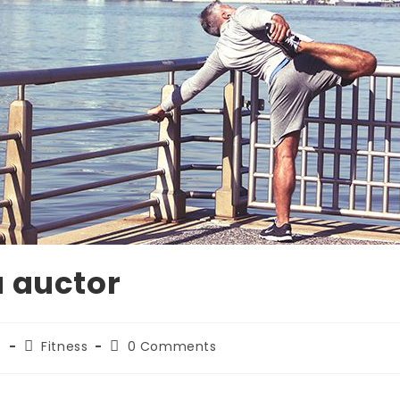
a auctor
Post
Post
6
Fitness
0 Comments
category:
comments: