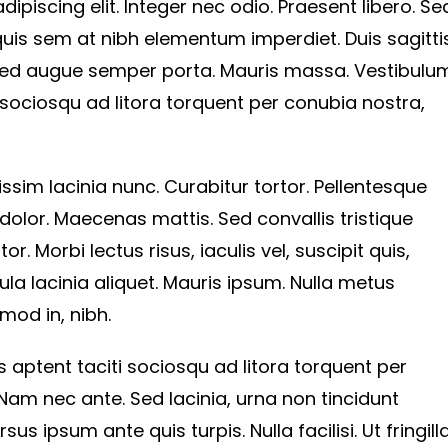
piscing elit. Integer nec odio. Praesent libero. Se
quis sem at nibh elementum imperdiet. Duis sagitti
 sed augue semper porta. Mauris massa. Vestibulu
i sociosqu ad litora torquent per conubia nostra,
issim lacinia nunc. Curabitur tortor. Pellentesque
dolor. Maecenas mattis. Sed convallis tristique
or. Morbi lectus risus, iaculis vel, suscipit quis,
ula lacinia aliquet. Mauris ipsum. Nulla metus
mod in, nibh.
 aptent taciti sociosqu ad litora torquent per
am nec ante. Sed lacinia, urna non tincidunt
s ipsum ante quis turpis. Nulla facilisi. Ut fringilla