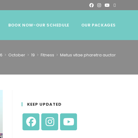
BOOK NOW-OUR SCHEDULE
OUR PACKAGES
16
>
October
>
19
>
Fitness
>
Metus vitae pharetra auctor
KEEP UPDATED